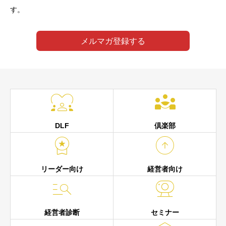
す。
メルマガ登録する


DLF
倶楽部


リーダー向け
経営者向け


経営者診断
セミナー